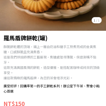
1
/
1
羅馬盾牌餅乾(罐)
酥脆餅乾體的頂端，鋪上一層由奶油和糖手工熬煮而成的金黃焦
糖，口感酥脆且充滿焦香。
這是我們烘焙師傅的工藝展現，焦糖處理得薄脆，保證涮嘴不黏
牙。
這款充滿異國風情的餅乾，造型優雅，是搭配黑咖啡或純茶的頂級
享受。
讓這款精緻的羅馬盾牌，為您的茶會增添光彩。
廣受好評！回購率第一的手工餅乾系列！辦公室下午茶、聚會小點
心首選
NT$150