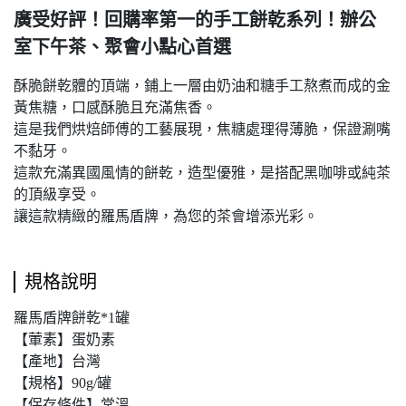
廣受好評！回購率第一的手工餅乾系列！辦公
室下午茶、聚會小點心首選
酥脆餅乾體的頂端，鋪上一層由奶油和糖手工熬煮而成的金
黃焦糖，口感酥脆且充滿焦香。
這是我們烘焙師傅的工藝展現，焦糖處理得薄脆，保證涮嘴
不黏牙。
這款充滿異國風情的餅乾，造型優雅，是搭配黑咖啡或純茶
的頂級享受。
讓這款精緻的羅馬盾牌，為您的茶會增添光彩。
規格說明
羅馬盾牌餅乾*1罐
【葷素】蛋奶素
【產地】台灣
【規格】90g/罐
【保存條件】常溫